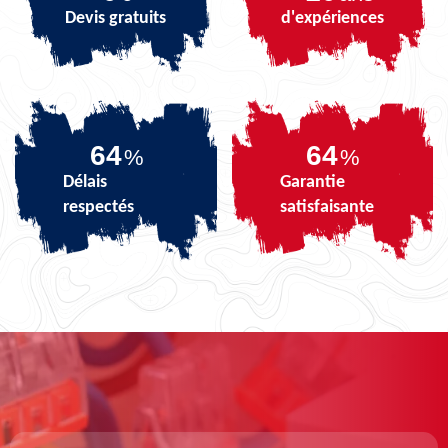
Devis gratuits
d'expériences
81
81
%
%
Délais
Garantie
respectés
satisfaisante