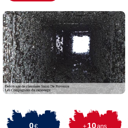
0
10
€
+
ans