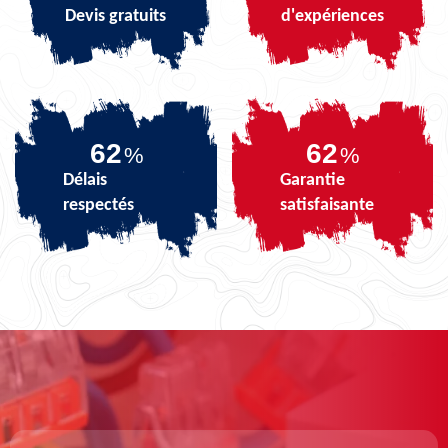
Devis gratuits
d'expériences
75
75
%
%
Délais
Garantie
respectés
satisfaisante