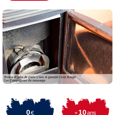
0
10
€
+
ans