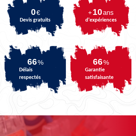
0
10
€
+
ans
Devis gratuits
d'expériences
81
81
%
%
Délais
Garantie
respectés
satisfaisante