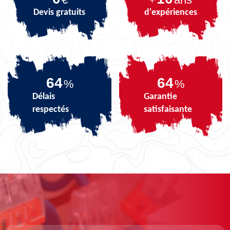
Devis gratuits
d'expériences
78
78
%
%
Délais
Garantie
respectés
satisfaisante