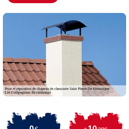
0
10
€
+
ans