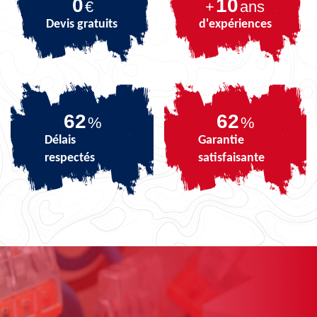
0
10
€
+
ans
Devis gratuits
d'expériences
74
74
%
%
Délais
Garantie
respectés
satisfaisante