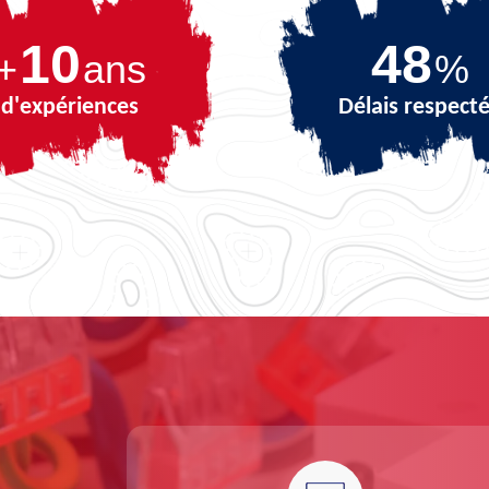
10
68
+
ans
%
d'expériences
Délais respect