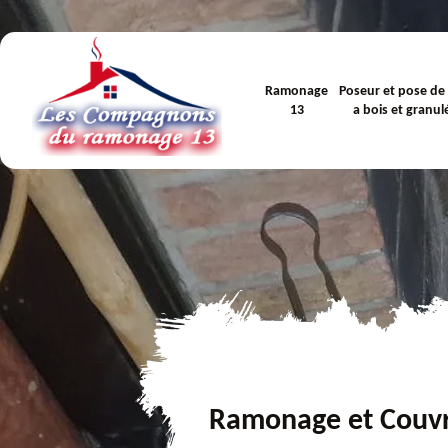
Ramonage
Poseur et pose de
13
a bois et granul
Ramonage et Couv