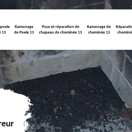
 poele
Ramonage
Pose et réparation de
Ramonage de
Réparati
é 13
de Poele 13
chapeau de cheminée 13
cheminée 13
cheminé
reur