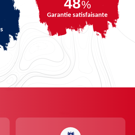
68
%
Garantie satisfaisante
és