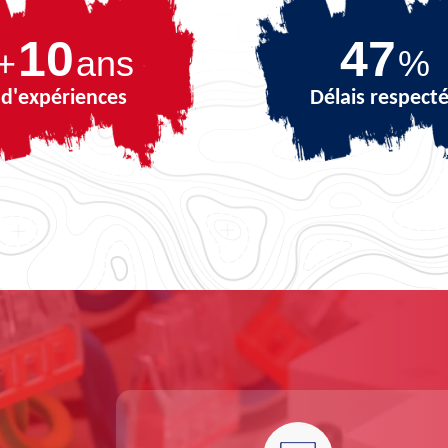
10
67
+
ans
%
d'expériences
Délais respect