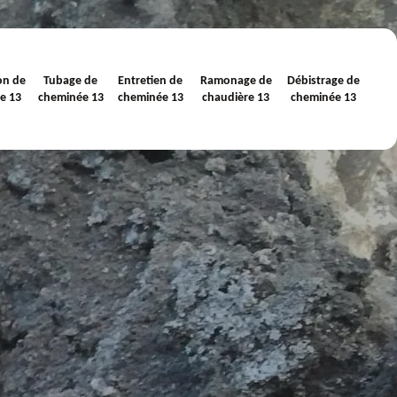
on de
Tubage de
Entretien de
Ramonage de
Débistrage de
e 13
cheminée 13
cheminée 13
chaudière 13
cheminée 13