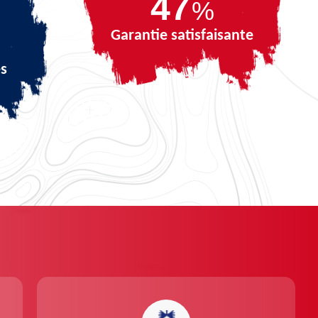
67
%
Garantie satisfaisante
és