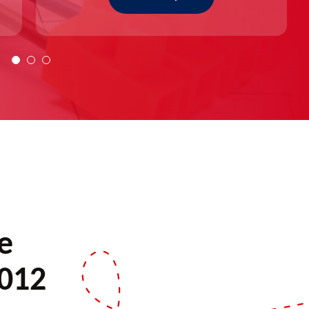
e
3012