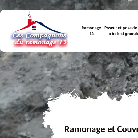
Ramonage
Poseur et pose de
13
a bois et granul
Ramonage et Couv