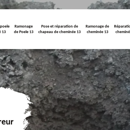
 poele
Ramonage
Pose et réparation de
Ramonage de
Réparati
é 13
de Poele 13
chapeau de cheminée 13
cheminée 13
cheminé
reur