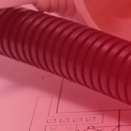
eminée 13
Ramonage de chaudiè
plus
En savoir plus
heminée 13
Débistrage de chemin
plus
En savoir plus