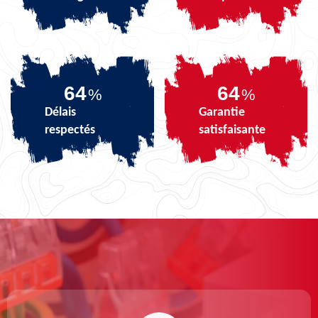
81
81
%
%
Délais
Garantie
respectés
satisfaisante