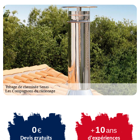
0
10
€
+
ans
Devis gratuits
d'expériences