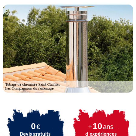
0
10
€
+
ans
Devis gratuits
d'expériences