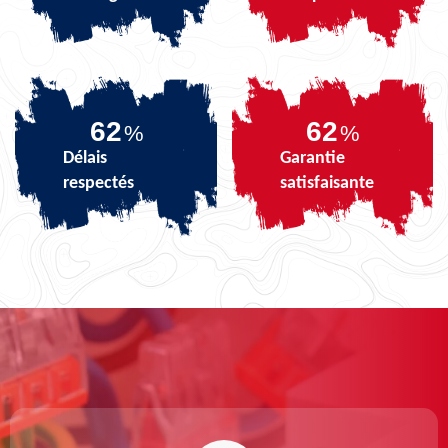
75
75
%
%
Délais
Garantie
respectés
satisfaisante