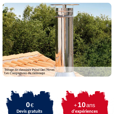
0
10
€
+
ans
Devis gratuits
d'expériences