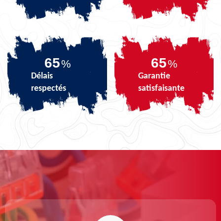
82
82
%
%
Délais
Garantie
respectés
satisfaisante