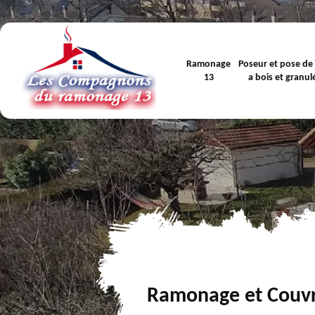
Ramonage
Poseur et pose de
13
a bois et granul
Ramonage et Couv