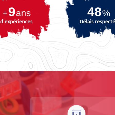
9
68
+
ans
%
d'expériences
Délais respect