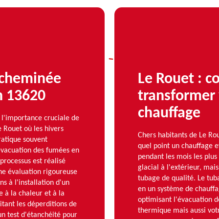
 cheminée
Le Rouet : 
n 13620
transformer 
chauffage
'importance cruciale de
 Rouet où les hivers
Chers habitants de Le R
ratique souvent
quel point un chauffage e
évacuation des fumées en
pendant les mois les plus 
processus est réalisé
glacial à l'extérieur, mai
e évaluation rigoureuse
tubage de qualité. Le tub
s à l'installation d'un
en un système de chauffa
 à la chaleur et à la
optimisant l'évacuation d
itant les déperditions de
thermique mais aussi vo
 un test d'étanchéité pour