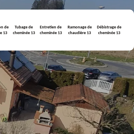
on de
Tubage de
Entretien de
Ramonage de
Débistrage de
e 13
cheminée 13
cheminée 13
chaudière 13
cheminée 13