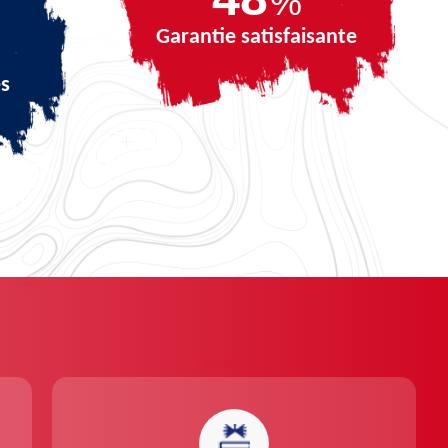
%
Garantie satisfaisante
és