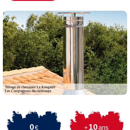
0
10
€
+
ans