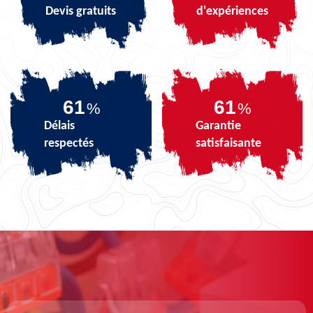
Devis gratuits
d'expériences
74
74
%
%
Délais
Garantie
respectés
satisfaisante