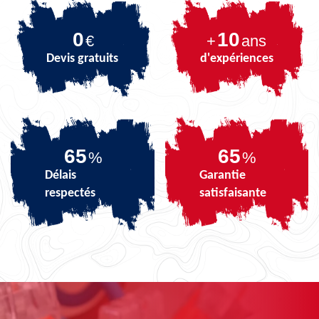
0
10
€
+
ans
Devis gratuits
d'expériences
81
81
%
%
Délais
Garantie
respectés
satisfaisante