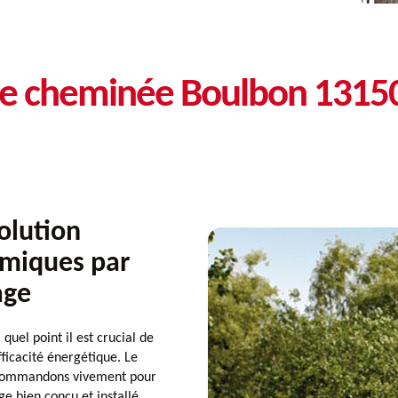
de cheminée Boulbon 1315
olution
rmiques par
age
el point il est crucial de
ficacité énergétique. Le
recommandons vivement pour
ge bien conçu et installé