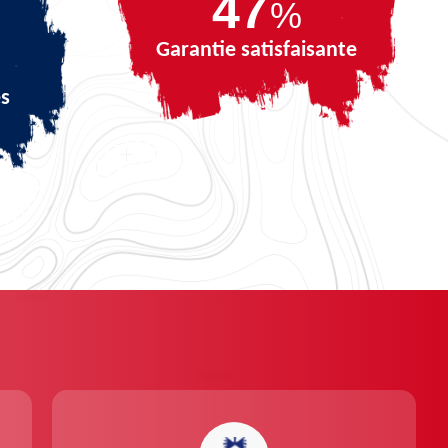
67
%
Garantie satisfaisante
és