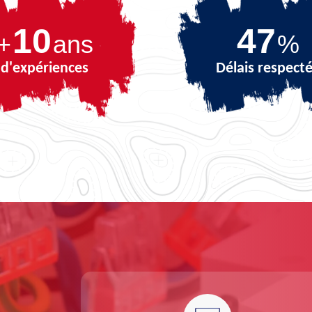
10
67
+
ans
%
d'expériences
Délais respect