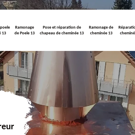
 poele
Ramonage
Pose et réparation de
Ramonage de
Réparati
é 13
de Poele 13
chapeau de cheminée 13
cheminée 13
cheminé
reur