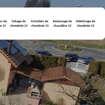
on de
Tubage de
Entretien de
Ramonage de
Débistrage de
e 13
cheminée 13
cheminée 13
chaudière 13
cheminée 13