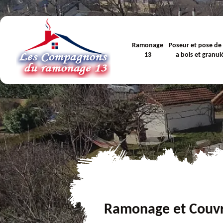
Ramonage
Poseur et pose de
13
a bois et granul
Ramonage et Couv