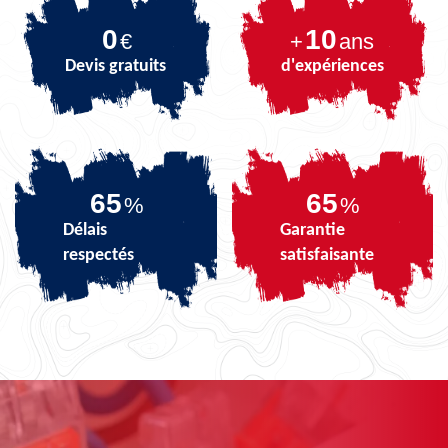
0
10
€
+
ans
Devis gratuits
d'expériences
81
81
%
%
Délais
Garantie
respectés
satisfaisante