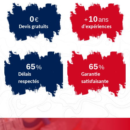
0
10
€
+
ans
Devis gratuits
d'expériences
81
81
%
%
Délais
Garantie
respectés
satisfaisante