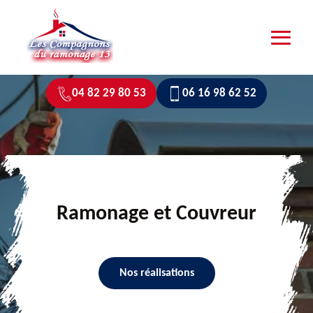
04 82 29 80 53
06 16 98 62 52
Ramonage et Couvreur
Nos réalisations