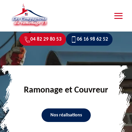
04 82 29 80 53
06 16 98 62 52
Ramonage et Couvreur
Nos réalisations