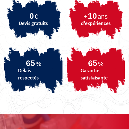
0
10
€
+
ans
Devis gratuits
d'expériences
80
80
%
%
Délais
Garantie
respectés
satisfaisante