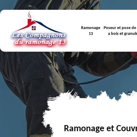
Ramonage
Poseur et pose de
13
a bois et granul
Ramonage et Couv