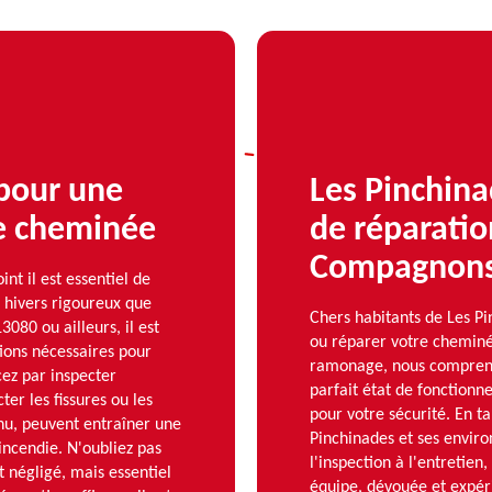
 pour une
Les Pinchina
re cheminée
de réparatio
Compagnons
t il est essentiel de
 hivers rigoureux que
Chers habitants de Les Pi
080 ou ailleurs, il est
ou réparer votre cheminé
tions nécessaires pour
ramonage, nous compreno
cez par inspecter
parfait état de fonctionn
er les fissures ou les
pour votre sécurité. En t
 nu, peuvent entraîner une
Pinchinades et ses envir
incendie. N'oubliez pas
l'inspection à l'entretie
 négligé, mais essentiel
équipe, dévouée et expéri