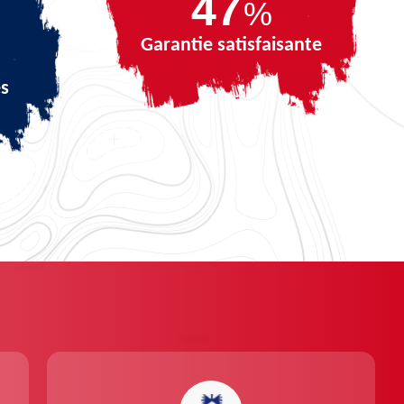
67
%
Garantie satisfaisante
és