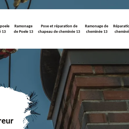
 poele
Ramonage
Pose et réparation de
Ramonage de
Réparati
é 13
de Poele 13
chapeau de cheminée 13
cheminée 13
cheminé
reur