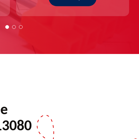
de
13080