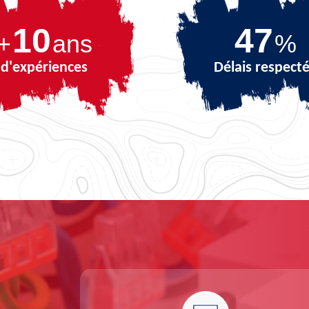
10
67
+
ans
%
d'expériences
Délais respect