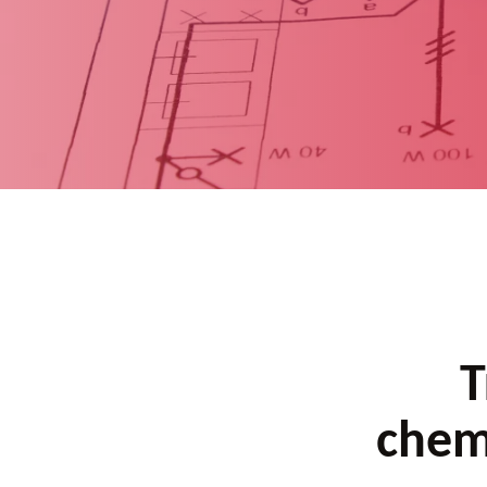
T
chem