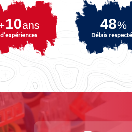
10
67
+
ans
%
d'expériences
Délais respect