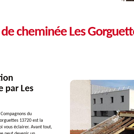
n de cheminée Les Gorguet
tion
e par Les
es Compagnons du
orguettes 13720 est la
 vous éclairer. Avant tout,
ue peut devenir un