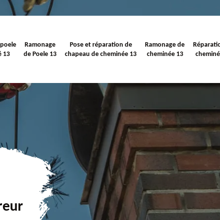
 poele
Ramonage
Pose et réparation de
Ramonage de
Réparati
é 13
de Poele 13
chapeau de cheminée 13
cheminée 13
cheminé
reur