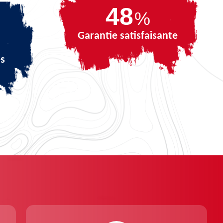
67
%
Garantie satisfaisante
és