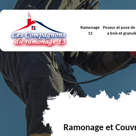
Ramonage
Poseur et pose de
13
a bois et granul
Ramonage et Couv