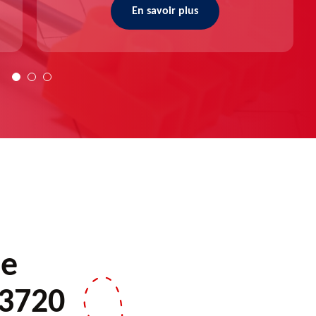
En savoir plus
de
13720