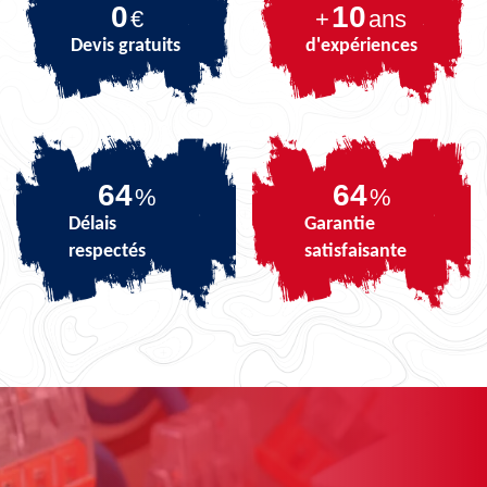
0
10
€
+
ans
Devis gratuits
d'expériences
79
79
%
%
Délais
Garantie
respectés
satisfaisante