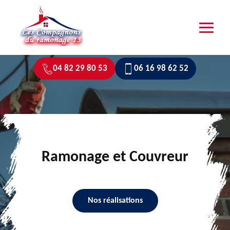
04 82 29 80 53
06 16 98 62 52
Ramonage et Couvreur
Nos réalisations