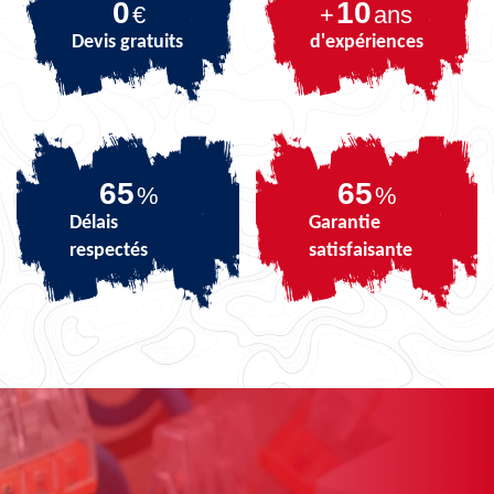
0
10
€
+
ans
Devis gratuits
d'expériences
82
82
%
%
Délais
Garantie
respectés
satisfaisante