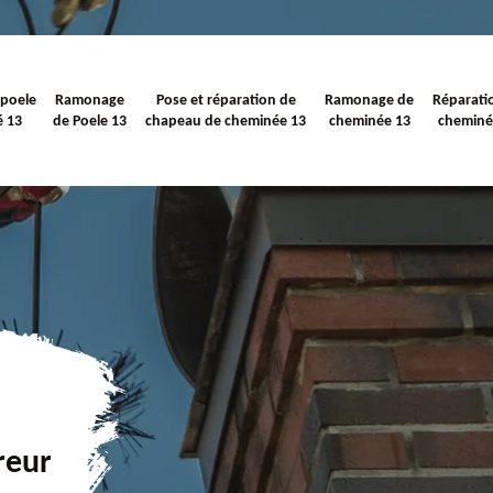
 poele
Ramonage
Pose et réparation de
Ramonage de
Réparati
é 13
de Poele 13
chapeau de cheminée 13
cheminée 13
cheminé
reur