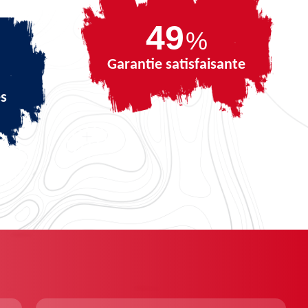
67
%
Garantie satisfaisante
és