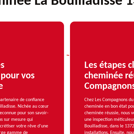
inée La Bouilladisse 
es
Les étapes c
pour vos
cheminée ré
e
Compagnons
artenaire de confiance
Chez Les Compagnons du
uilladisse. Nichée au cœur
cheminée en bon état pour
econnue pour son savoir-
cheminée réussie, nous vo
ns sur mesure qui
une inspection méticuleus
ncrétiser votre rêve d’une
Bouilladisse, dans le 1372
large gamme de
installations. Ensuite, n