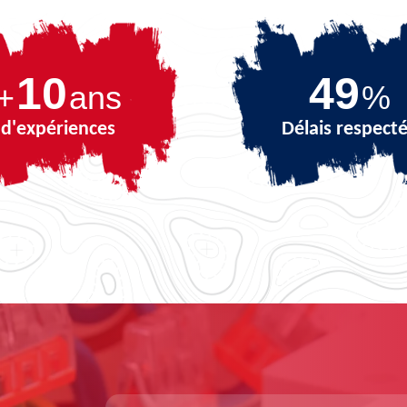
10
67
+
ans
%
d'expériences
Délais respect