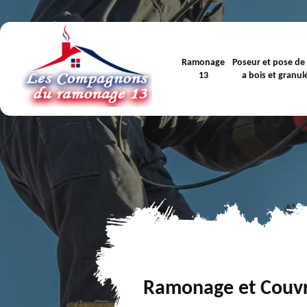
Ramonage
Poseur et pose de
13
a bois et granul
Ramonage et Couv