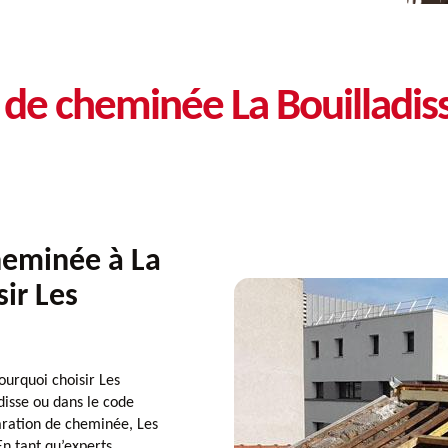
 de cheminée La Bouilladi
heminée à La
sir Les
ourquoi choisir Les
isse ou dans le code
aration de cheminée, Les
n tant qu’experts