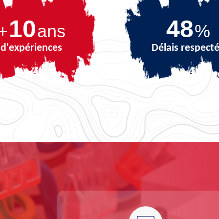
10
67
+
ans
%
d'expériences
Délais respect