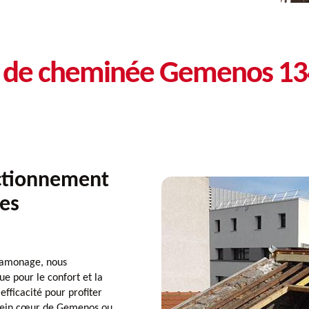
on de cheminée Gemenos 1
ctionnement
Les
ramonage, nous
 pour le confort et la
efficacité pour profiter
plein cœur de Gemenos ou