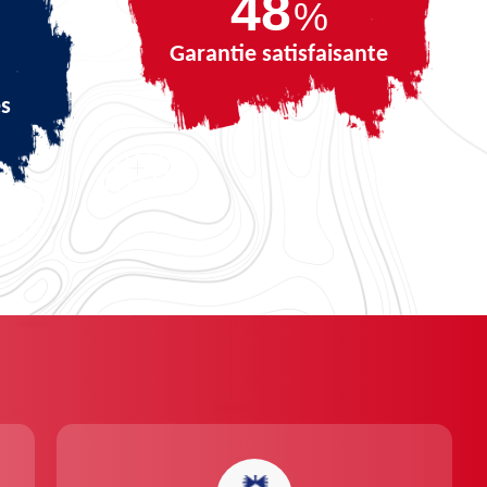
67
%
Garantie satisfaisante
és