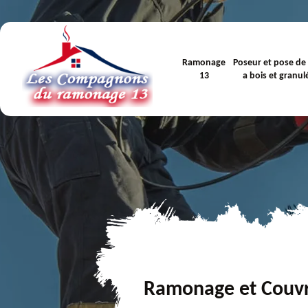
Ramonage
Poseur et pose de
13
a bois et granul
Ramonage et Couv