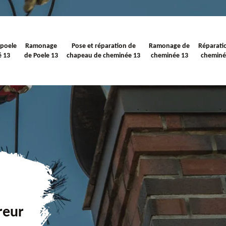
 poele
Ramonage
Pose et réparation de
Ramonage de
Réparati
é 13
de Poele 13
chapeau de cheminée 13
cheminée 13
cheminé
reur