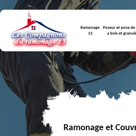
Ramonage
Poseur et pose de
13
a bois et granul
Ramonage et Couv