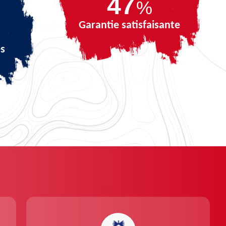
66
%
Garantie satisfaisante
és