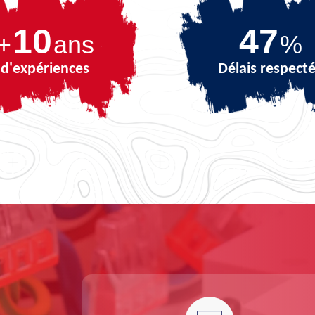
10
66
+
ans
%
d'expériences
Délais respect