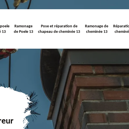
 poele
Ramonage
Pose et réparation de
Ramonage de
Réparati
é 13
de Poele 13
chapeau de cheminée 13
cheminée 13
cheminé
reur