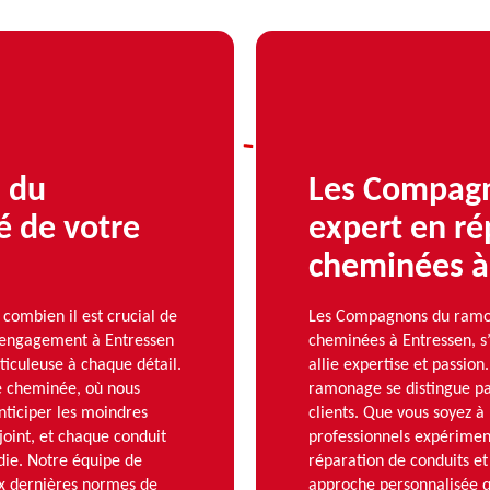
 du
Les Compagn
é de votre
expert en ré
cheminées à
ombien il est crucial de
Les Compagnons du ramona
e engagement à Entressen
cheminées à Entressen, s’
ticuleuse à chaque détail.
allie expertise et passi
e cheminée, où nous
ramonage se distingue pa
anticiper les moindres
clients. Que vous soyez à
joint, et chaque conduit
professionnels expérimenté
ndie. Notre équipe de
réparation de conduits et
ux dernières normes de
approche personnalisée q