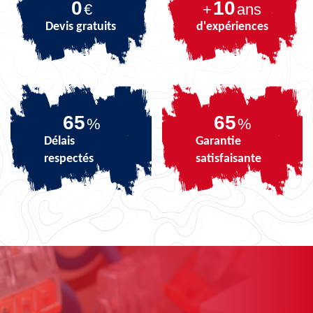
0
10
€
+
ans
Devis gratuits
d'expériences
81
81
%
%
Délais
Garantie
respectés
satisfaisante