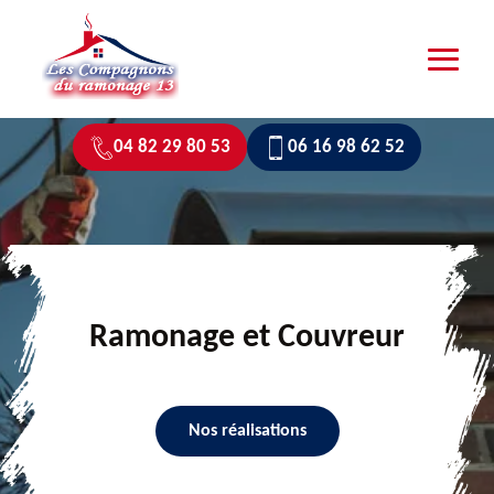
04 82 29 80 53
06 16 98 62 52
Ramonage et Couvreur
Nos réalisations