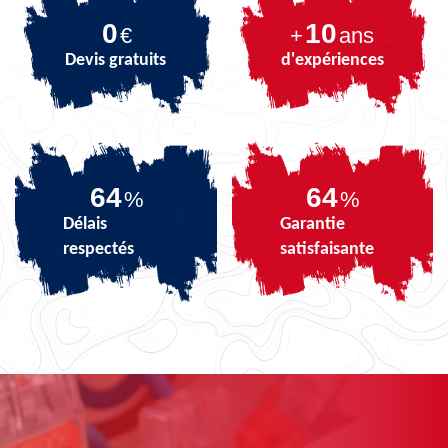
0
10
€
+
ans
Devis gratuits
d'expériences
80
80
%
%
Délais
Garantie
respectés
satisfaisante