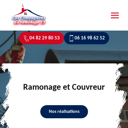
04 82 29 80 53
06 16 98 62 52
Ramonage et Couvreur
Nos réalisations