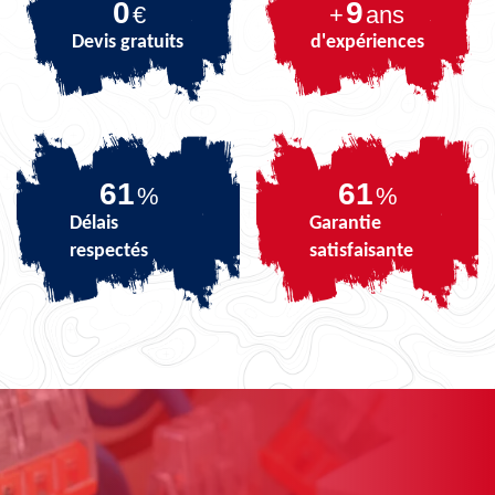
0
9
€
+
ans
Devis gratuits
d'expériences
74
74
%
%
Délais
Garantie
respectés
satisfaisante