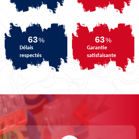
79
79
%
%
Délais
Garantie
respectés
satisfaisante