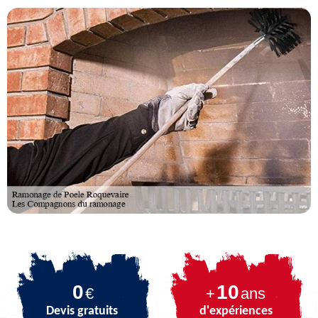
0
10
€
+
ans
Devis gratuits
d'expériences