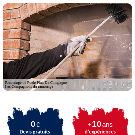
0
10
€
+
ans
Devis gratuits
d'expériences