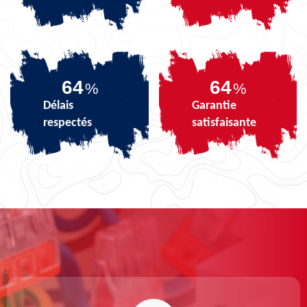
81
81
%
%
Délais
Garantie
respectés
satisfaisante