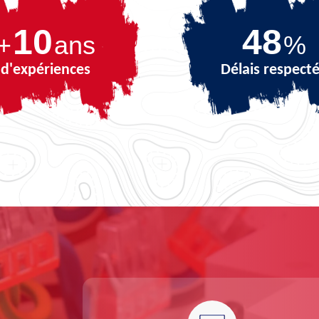
10
68
+
ans
%
d'expériences
Délais respect