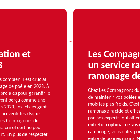
ation et
Les Compagn
3
un service ra
ramonage de
combien il est crucial
age de poêle en 2023. À
Chez Les Compagnons du r
ordiales pour garantir le
de maintenir vos poêles e
uvent perçu comme une
mois les plus froids. C'e
n 2023, les lois exigent
ramonage rapide et effic
prévenir les risques
par nos experts, qui allie
 Les Compagnons du
entretien optimal de vos 
ionnel certifié pour
ramonage, vous optez pour
art. En plus de respecter
entre de bonnes mains. No