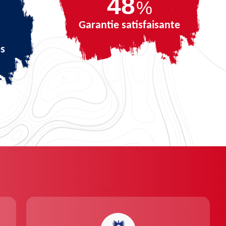
68
%
Garantie satisfaisante
és