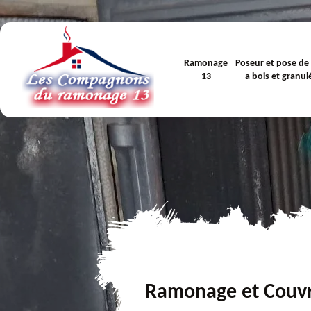
Ramonage
Poseur et pose de
13
a bois et granul
Ramonage et Couv