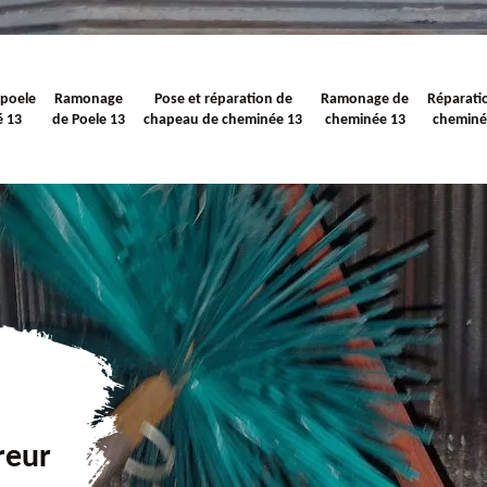
 poele
Ramonage
Pose et réparation de
Ramonage de
Réparati
é 13
de Poele 13
chapeau de cheminée 13
cheminée 13
cheminé
reur