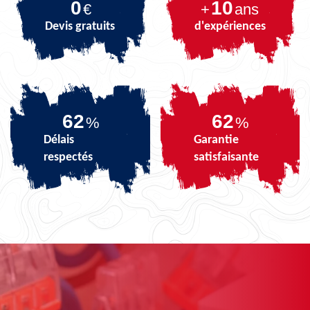
0
10
€
+
ans
Devis gratuits
d'expériences
73
73
%
%
Délais
Garantie
respectés
satisfaisante