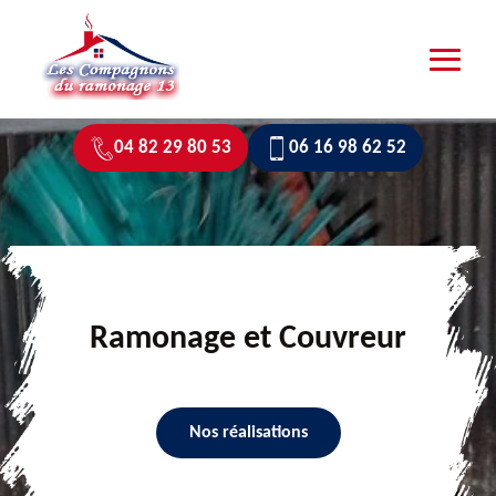
04 82 29 80 53
06 16 98 62 52
Ramonage et Couvreur
Nos réalisations