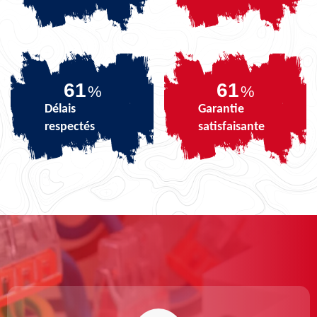
73
73
%
%
Délais
Garantie
respectés
satisfaisante