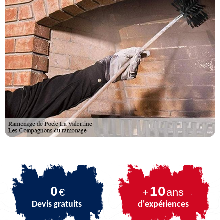
0
10
€
+
ans
Devis gratuits
d'expériences