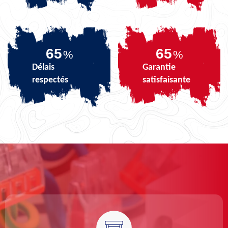
81
81
%
%
Délais
Garantie
respectés
satisfaisante