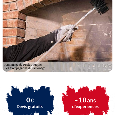
0
10
€
+
ans
Devis gratuits
d'expériences