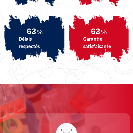
79
79
%
%
Délais
Garantie
respectés
satisfaisante