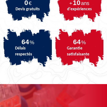
0
10
€
+
ans
Devis gratuits
d'expériences
80
80
%
%
Délais
Garantie
respectés
satisfaisante