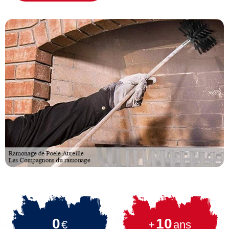
0
10
€
+
ans