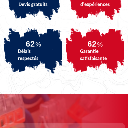
Devis gratuits
d'expériences
72
72
%
%
Délais
Garantie
respectés
satisfaisante