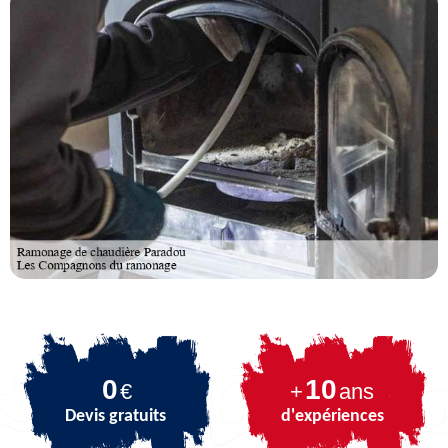
0
10
€
+
ans
Devis gratuits
d'expériences