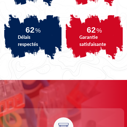
75
75
%
%
Délais
Garantie
respectés
satisfaisante