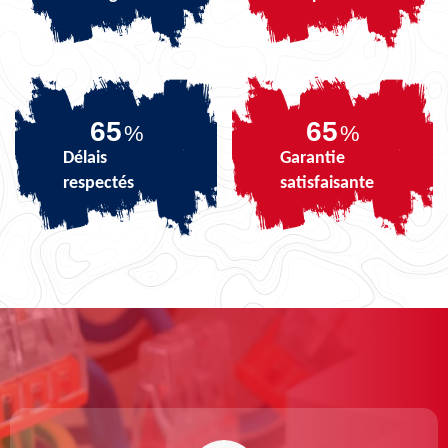
81
81
%
%
Délais
Garantie
respectés
satisfaisante