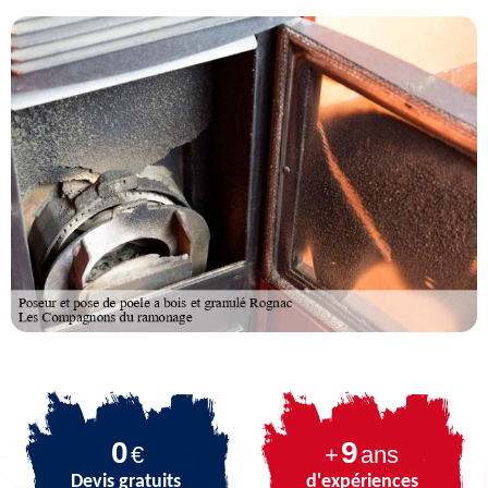
0
9
€
+
ans
Devis gratuits
d'expériences