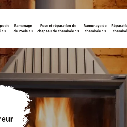
 poele
Ramonage
Pose et réparation de
Ramonage de
Réparati
é 13
de Poele 13
chapeau de cheminée 13
cheminée 13
cheminé
reur