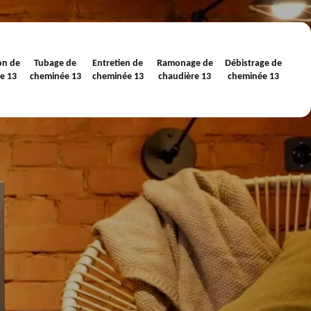
on de
Tubage de
Entretien de
Ramonage de
Débistrage de
e 13
cheminée 13
cheminée 13
chaudière 13
cheminée 13