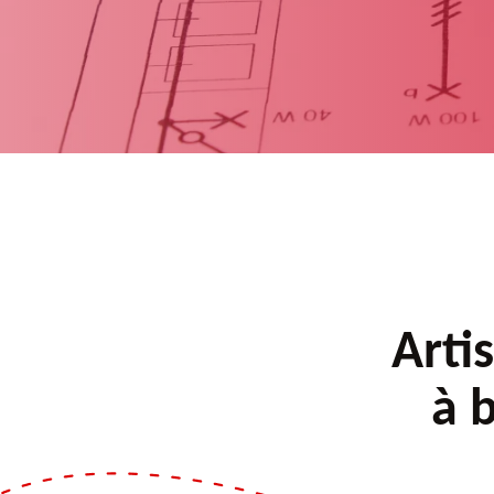
Arti
à 