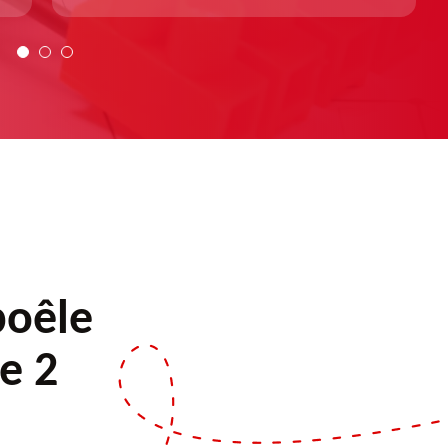
poêle
e 2