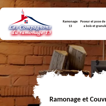
Ramonage
Poseur et pose de
13
a bois et granul
Ramonage et Couv