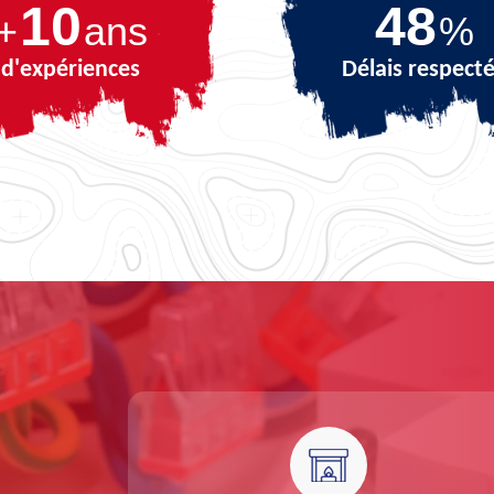
10
69
+
ans
%
d'expériences
Délais respect