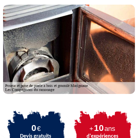
0
10
€
+
ans
Devis gratuits
d'expériences