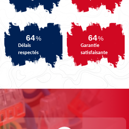
81
81
%
%
Délais
Garantie
respectés
satisfaisante