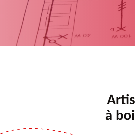
Arti
à bo