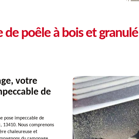
e de poêle à bois et granu
ge, votre
mpeccable de
ne pose impeccable de
esc, 13410. Nous comprenons
ère chaleureuse et
 Compagnons du ramonage