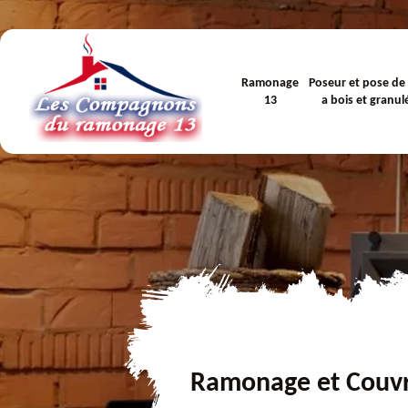
Ramonage
Poseur et pose de
13
a bois et granul
Ramonage et Couv