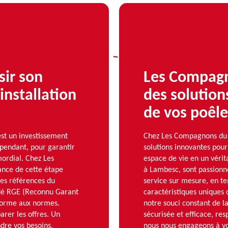
sir son
Les Compag
installation
des solution
de vos poêle
est un investissement
Chez Les Compagnons du 
ependant, pour garantir
solutions innovantes pour
mordial. Chez Les
espace de vie en un vérit
nce de cette étape
à Lambesc, sont passionné
t les références du
service sur mesure, en te
ifié RGE (Reconnu Garant
caractéristiques uniques 
nforme aux normes.
notre souci constant de la
arer les offres. Un
sécurisée et efficace, re
dre vos besoins,
nous nous engageons à vou