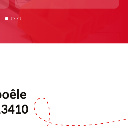
poêle
13410