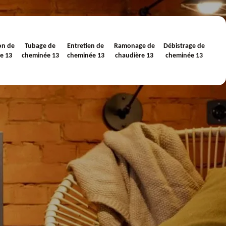
on de
Tubage de
Entretien de
Ramonage de
Débistrage de
e 13
cheminée 13
cheminée 13
chaudière 13
cheminée 13