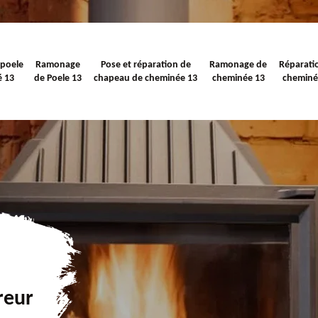
 poele
Ramonage
Pose et réparation de
Ramonage de
Réparati
é 13
de Poele 13
chapeau de cheminée 13
cheminée 13
cheminé
reur