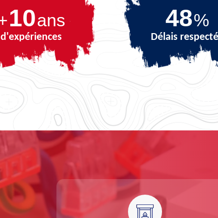
10
68
+
ans
%
d'expériences
Délais respect