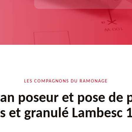
LES COMPAGNONS DU RAMONAGE
san poseur et pose de 
is et granulé Lambesc 