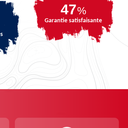
67
%
Garantie satisfaisante
és