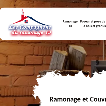
Ramonage
Poseur et pose de
13
a bois et granul
Ramonage et Couv