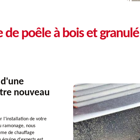
 de poêle à bois et granul
 d'une
otre nouveau
 l'installation de votre
u ramonage, nous
tème de chauffage
e équipe d'experts est