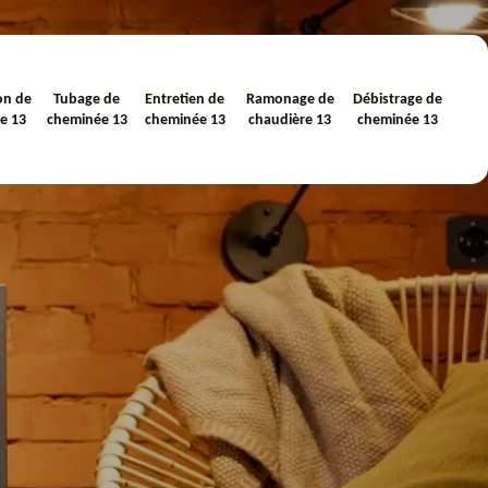
on de
Tubage de
Entretien de
Ramonage de
Débistrage de
e 13
cheminée 13
cheminée 13
chaudière 13
cheminée 13