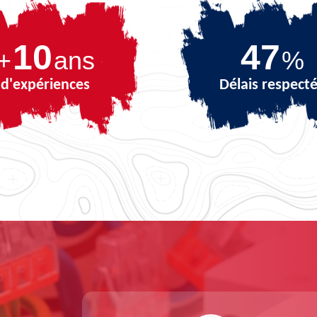
10
67
+
ans
%
d'expériences
Délais respect