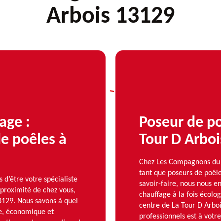
Arbois 13129
age :
Poseur de po
de poêles à
Tour D Arbois
Chez Les Compagnons du 
tant que poseurs de poêle
’être votre spécialiste
savoir-faire, nous nous en
 proximité de chez vous,
chauffage à la fois écolo
13129. Nous savons à quel
centre de La Tour D Arboi
ace, économique et
professionnels est à votre