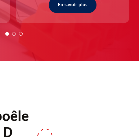
En savoir plus
poêle
r D