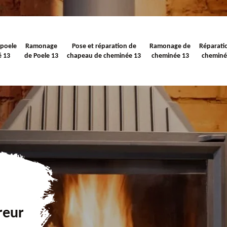
 poele
Ramonage
Pose et réparation de
Ramonage de
Réparati
é 13
de Poele 13
chapeau de cheminée 13
cheminée 13
cheminé
reur