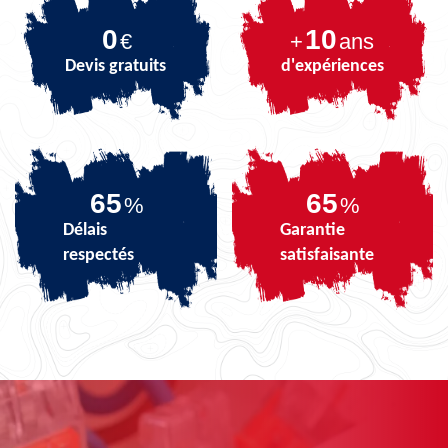
0
10
€
+
ans
Devis gratuits
d'expériences
81
81
%
%
Délais
Garantie
respectés
satisfaisante