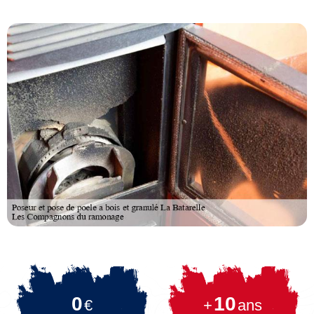
0
10
€
+
ans