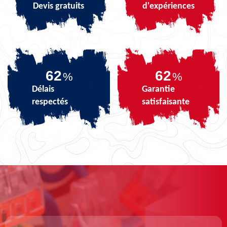
Devis gratuits
d'expériences
74
74
%
%
Délais
Garantie
respectés
satisfaisante