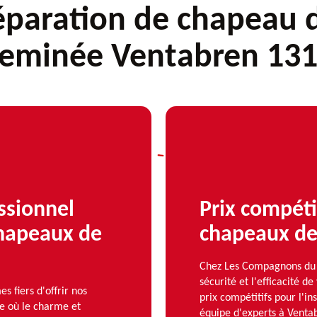
éparation de chapeau 
eminée Ventabren 13
ssionnel
Prix compétit
chapeaux de
chapeaux de
Chez Les Compagnons du 
sécurité et l'efficacité 
fiers d'offrir nos
prix compétitifs pour l'i
le où le charme et
équipe d'experts à Ventab