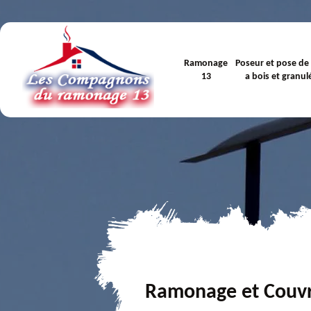
Ramonage
Poseur et pose de
13
a bois et granul
Ramonage et Couv