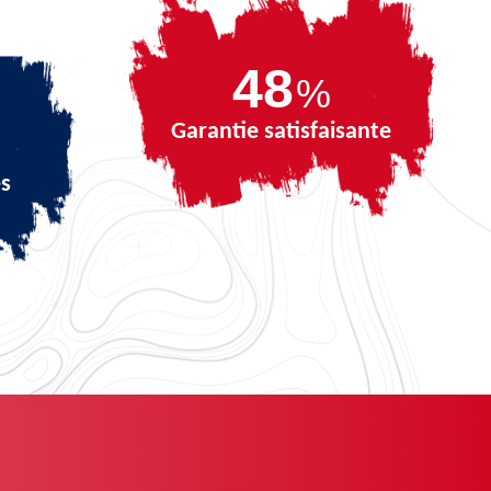
65
%
Garantie satisfaisante
és