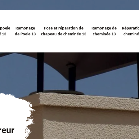
 poele
Ramonage
Pose et réparation de
Ramonage de
Réparati
é 13
de Poele 13
chapeau de cheminée 13
cheminée 13
cheminé
reur