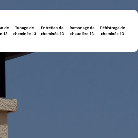
on de
Tubage de
Entretien de
Ramonage de
Débistrage de
e 13
cheminée 13
cheminée 13
chaudière 13
cheminée 13