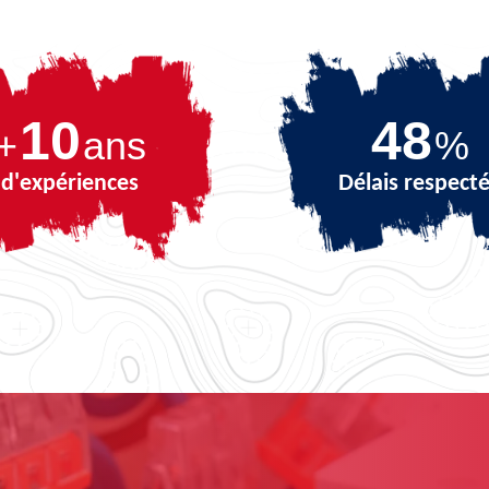
10
65
+
ans
%
d'expériences
Délais respect