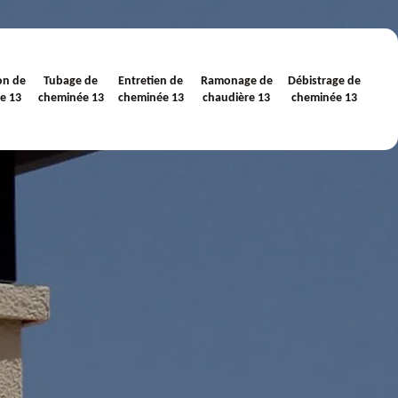
on de
Tubage de
Entretien de
Ramonage de
Débistrage de
e 13
cheminée 13
cheminée 13
chaudière 13
cheminée 13