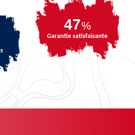
62
%
Garantie satisfaisante
és