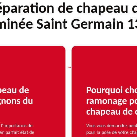
éparation de chapeau 
minée Saint Germain 1
peau de
Pourquoi ch
gnons du
ramonage po
chapeau de 
l'importance de
Vous vous demandez peut
n parfait état de
pour la pose de votre ch