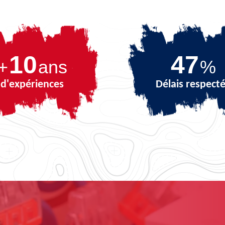
10
62
+
ans
%
d'expériences
Délais respect