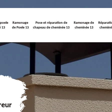
 poele
Ramonage
Pose et réparation de
Ramonage de
Réparati
é 13
de Poele 13
chapeau de cheminée 13
cheminée 13
cheminé
reur