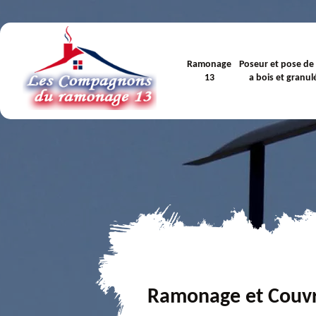
Ramonage
Poseur et pose de
13
a bois et granul
Ramonage et Couv