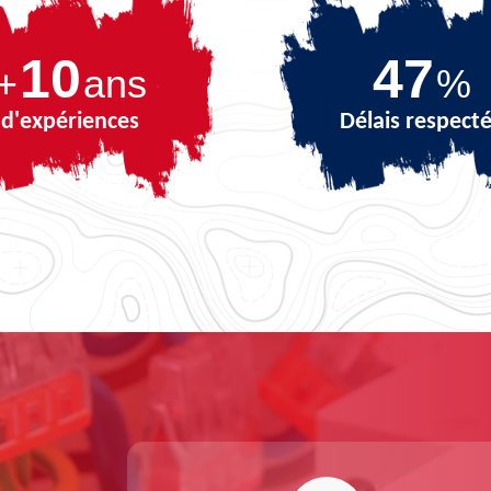
10
61
+
ans
%
d'expériences
Délais respect