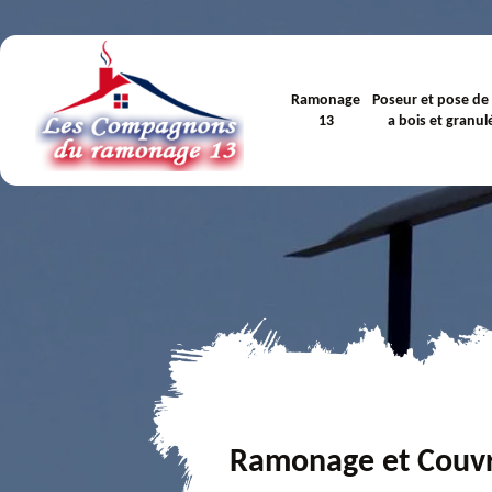
Ramonage
Poseur et pose de
13
a bois et granul
Ramonage et Couv