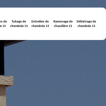
on de
Tubage de
Entretien de
Ramonage de
Débistrage de
e 13
cheminée 13
cheminée 13
chaudière 13
cheminée 13