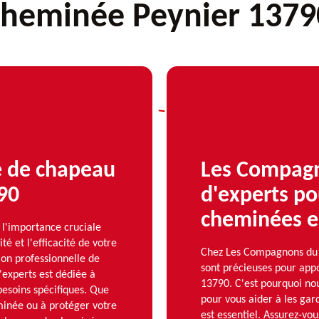
cheminée Peynier 1379
le de chapeau
Les Compagn
90
d'experts po
cheminées en
'importance cruciale
é et l'efficacité de votre
Chez Les Compagnons du
tion professionnelle de
sont précieuses pour app
experts est dédiée à
13790. C'est pourquoi nou
besoins spécifiques. Que
pour vous aider à les gard
minée ou à protéger votre
est essentiel. Assurez-vo