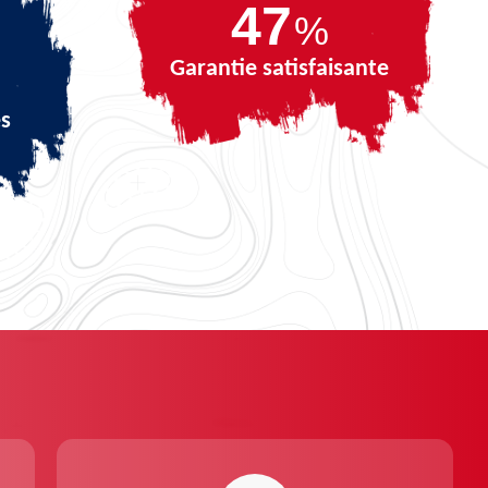
61
%
Garantie satisfaisante
és