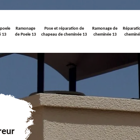
 poele
Ramonage
Pose et réparation de
Ramonage de
Réparati
é 13
de Poele 13
chapeau de cheminée 13
cheminée 13
cheminé
reur