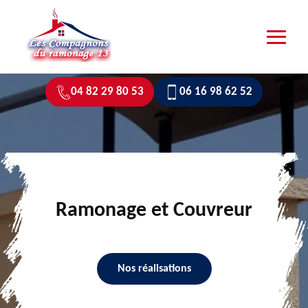
04 82 29 80 53
06 16 98 62 52
Ramonage et Couvreur
Nos réalisations