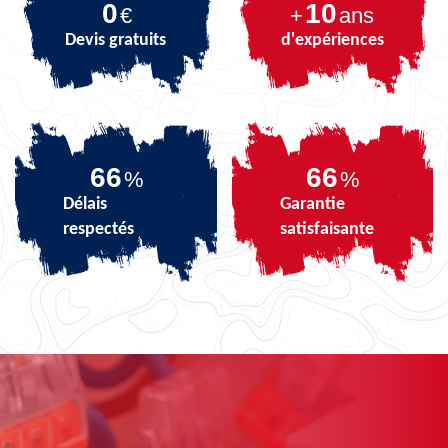
0
10
€
+
ans
Devis gratuits
d'expériences
81
81
%
%
Délais
Garantie
respectés
satisfaisante