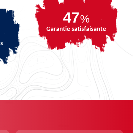
64
%
Garantie satisfaisante
és