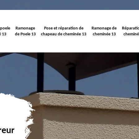
 poele
Ramonage
Pose et réparation de
Ramonage de
Réparati
é 13
de Poele 13
chapeau de cheminée 13
cheminée 13
cheminé
reur