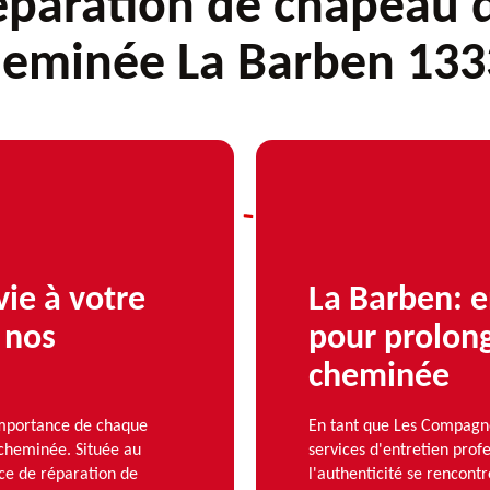
éparation de chapeau 
heminée La Barben 133
vie à votre
La Barben: e
 nos
pour prolong
cheminée
mportance de chaque
En tant que Les Compagno
cheminée. Située au
services d'entretien prof
ice de réparation de
l'authenticité se rencont