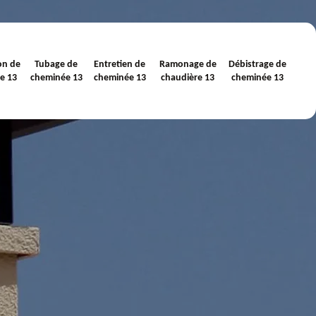
on de
Tubage de
Entretien de
Ramonage de
Débistrage de
e 13
cheminée 13
cheminée 13
chaudière 13
cheminée 13