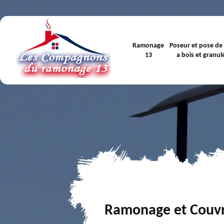
Ramonage
Poseur et pose de
13
a bois et granul
Ramonage et Couv