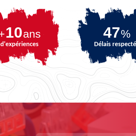
10
64
+
ans
%
d'expériences
Délais respect