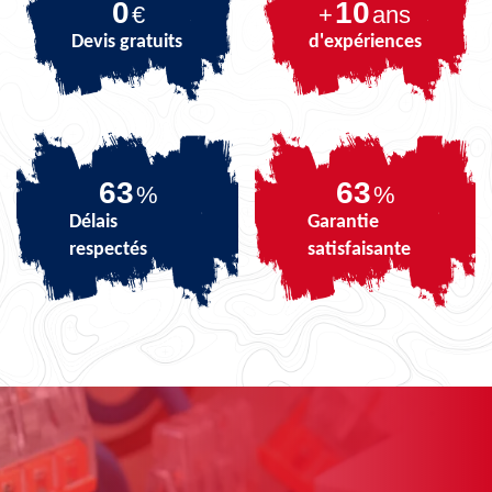
0
10
€
+
ans
Devis gratuits
d'expériences
76
76
%
%
Délais
Garantie
respectés
satisfaisante